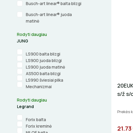
Busch-art linear® balta blizgi
Busch-art linear® juoda
matinė
Rodyti daugiau
JUNG
LS900 balta blizgi
LS900 juoda blizgi
LS900 juoda matinė
AS500 balta blizgi
LS990 šviesiai pilka
20EUK-
Mechanizmai
s/ž s/
Rodyti daugiau
Legrand
Prekės 
Forix balta
Forix kreminė
21.73
NILOE balta