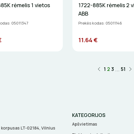
85K rėmelis 1 vietos
1722-885K rėmelis 2 v
ABB
kodas: 05011347
Prekės kodas: 05011146
€
11.64 €
...
1
2
3
51
KATEGORIJOS
Apšvietimas
 A korpusas LT-02184, Vilnius