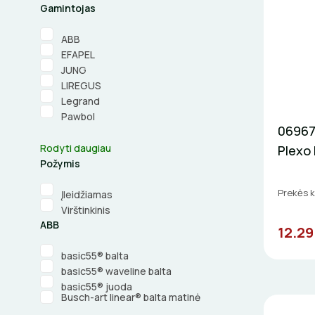
Gamintojas
ABB
EFAPEL
JUNG
LIREGUS
Legrand
Pawbol
06967
Rodyti daugiau
Plexo 
Požymis
Prekės 
Įleidžiamas
Virštinkinis
ABB
12.29
basic55® balta
basic55® waveline balta
basic55® juoda
Busch-art linear® balta matinė