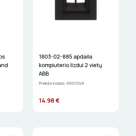
os
1803-02-885 apdaila
rand
kompiuterio lizdui 2 vietų
ABB
Prekės kodas: 05011348
14.98 €