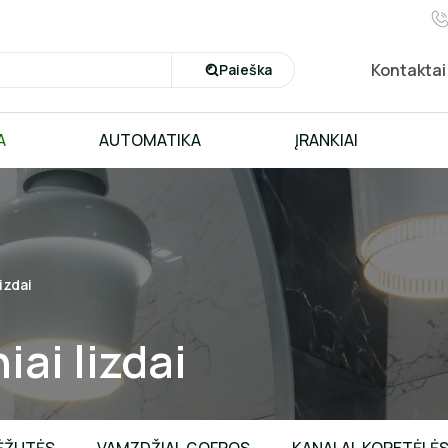
Kontaktai
Paieška
A
AUTOMATIKA
ĮRANKIAI
lizdai
iai lizdai