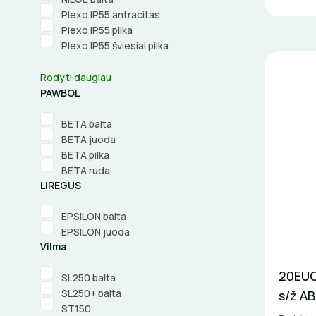
Plexo IP55 antracitas
Plexo IP55 pilka
Plexo IP55 šviesiai pilka
Rodyti daugiau
PAWBOL
BETA balta
BETA juoda
BETA pilka
BETA ruda
LIREGUS
EPSILON balta
EPSILON juoda
Vilma
20EUC-
SL250 balta
SL250+ balta
s/ž A
ST150