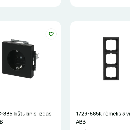
885 kištukinis lizdas
1723-885K rėmelis 3 v
BB
ABB