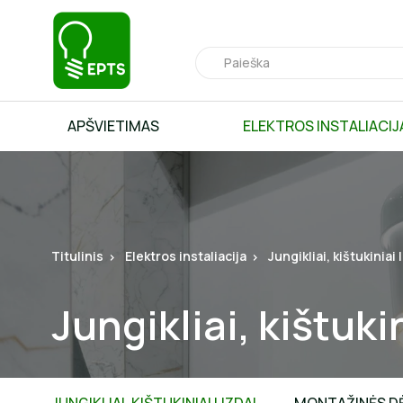
APŠVIETIMAS
ELEKTROS INSTALIACIJ
Titulinis
Elektros instaliacija
Jungikliai, kištukiniai 
Jungikliai, kištukin