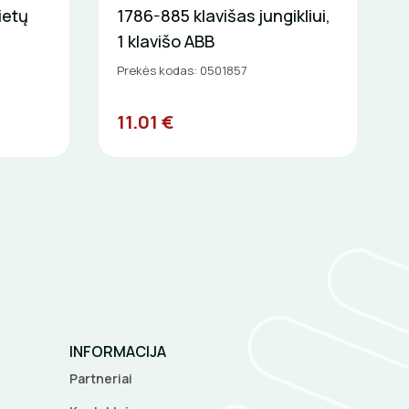
ietų
1786-885 klavišas jungikliui,
1 klavišo ABB
Prekės kodas: 0501857
11.01 €
INFORMACIJA
Partneriai