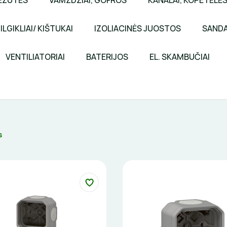
ĖŽUTĖS
VAMZDŽIAI, GOFROS
KANALAI, KOPETĖLĖ
ILGIKLIAI/ KIŠTUKAI
IZOLIACINĖS JUOSTOS
SANDA
VENTILIATORIAI
BATERIJOS
EL. SKAMBUČIAI
s