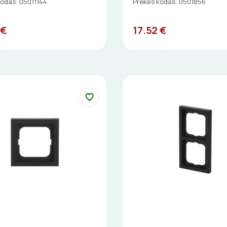
kodas: 05011144
Prekės kodas: 0501856
 €
17.52 €