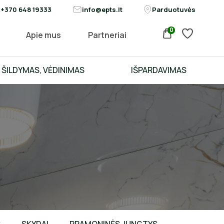
+370 648 19333
info@epts.lt
Parduotuvės
0
Apie mus
Partneriai
ŠILDYMAS, VĖDINIMAS
IŠPARDAVIMAS