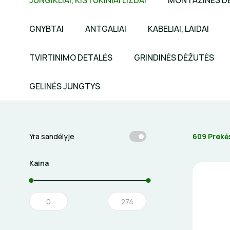
JUNGIKLIAI, KIŠTUKINIAI LIZDAI
MONTAŽINĖS D
GNYBTAI
ANTGALIAI
KABELIAI, LAIDAI
TVIRTINIMO DETALĖS
GRINDINĖS DĖŽUTĖS
GELINĖS JUNGTYS
609 Prekė
Yra sandėlyje
Kaina