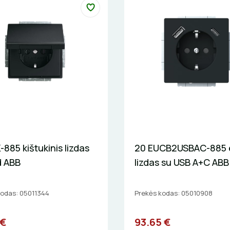
885 kištukinis lizdas
20 EUCB2USBAC-885 e
d ABB
lizdas su USB A+C ABB
kodas: 05011344
Prekės kodas: 05010908
 €
93.65 €