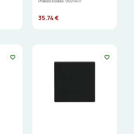
Prekės kodas: 05011417
35.74 €