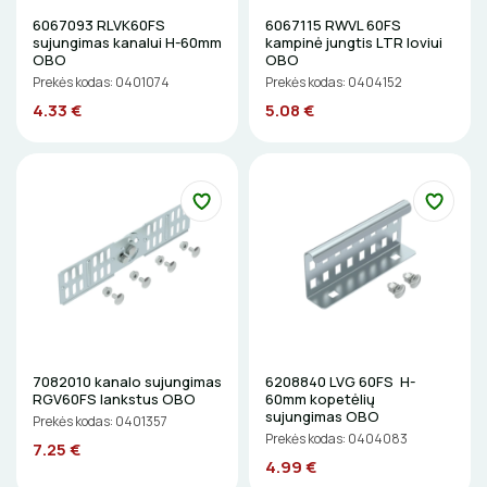
Elektriniai įrankiai
6067093 RLVK60FS
6067115 RWVL 60FS
ŽIBINTUVĖLIAI
sujungimas kanalui H-60mm
kampinė jungtis LTR loviui
OBO
OBO
Žymekliai
PRATRAUKIKLIAI
Prekės kodas: 0401074
Prekės kodas: 0404152
4.33 €
5.08 €
BŪGNAI KABELIŲ VYNIOJIMUI
GRĘŽIMO KARŪNOS, GRĄŽTAI
GULSČIUKAI
ETIKEČIŲ SPAUSDINTUVAI
PJOVIMO ĮRANKIAI
7082010 kanalo sujungimas
6208840 LVG 60FS H-
RGV60FS lankstus OBO
60mm kopetėlių
KALIMO ĮRANKIAI
sujungimas OBO
Prekės kodas: 0401357
Prekės kodas: 0404083
7.25 €
LITAVIMO, KLIJAVIMO ĮRANKIAI
4.99 €