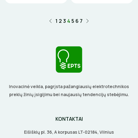
ELEKTRINIAI ĮRANKIAI
1
2
3
4
5
6
7
ŽYMEKLIAI
Inovacinė veikla, pagrįsta pažangiausių elektrotechnikos
prekių žinių įsigijimu bei naujausių tendencijų stebėjimu.
KONTAKTAI
Eišiškių pl. 36, A korpusas LT-02184, Vilnius