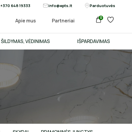
+370 648 19333
info@epts.lt
Parduotuvės
0
Apie mus
Partneriai
ŠILDYMAS, VĖDINIMAS
IŠPARDAVIMAS