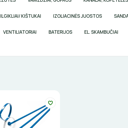
ĖŽUTĖS
VAMZDŽIAI, GOFROS
KANALAI, KOPETĖLĖ
ILGIKLIAI/ KIŠTUKAI
IZOLIACINĖS JUOSTOS
SANDA
VENTILIATORIAI
BATERIJOS
EL. SKAMBUČIAI