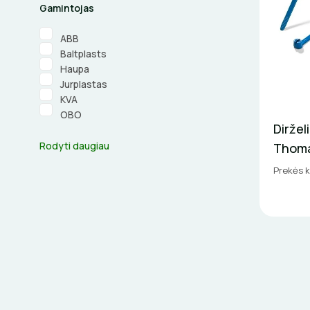
Gamintojas
ABB
Baltplasts
Haupa
Jurplastas
KVA
OBO
Diržel
Rodyti daugiau
Thoma
Prekės 