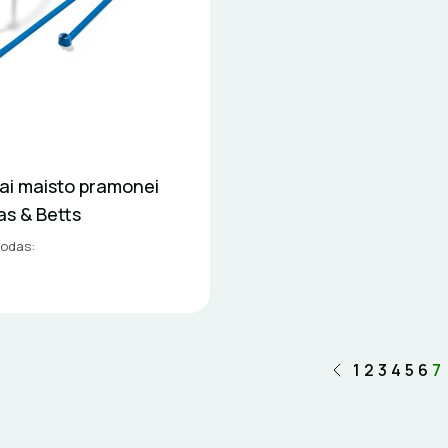
iai maisto pramonei
s & Betts
kodas:
1
2
3
4
5
6
7