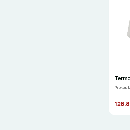
Termo
Prekės k
128.8