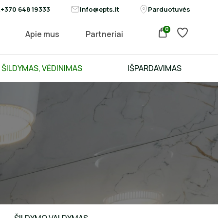
+370 648 19333
info@epts.lt
Parduotuvės
0
Apie mus
Partneriai
ŠILDYMAS, VĖDINIMAS
IŠPARDAVIMAS