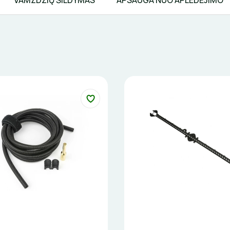
VAMZDŽIŲ ŠILDYMAS
APSAUGA NUO APLEDĖJIMO