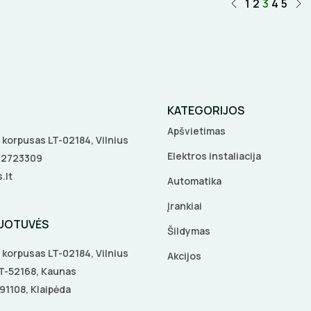
1
2
3
4
5
KATEGORIJOS
Apšvietimas
 A korpusas LT-02184, Vilnius
Elektros instaliacija
5 2723309
.lt
Automatika
Įrankiai
DUOTUVĖS
Šildymas
 A korpusas LT-02184, Vilnius
Akcijos
 LT-52168, Kaunas
-91108, Klaipėda