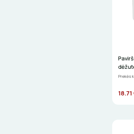
Pavir
dėžut
Prekės k
18.71