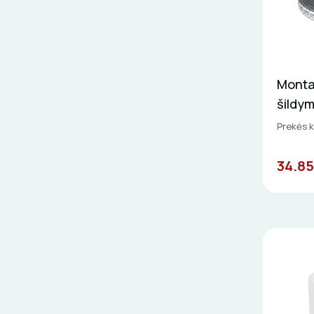
Monta
šildy
Prekės k
34.85