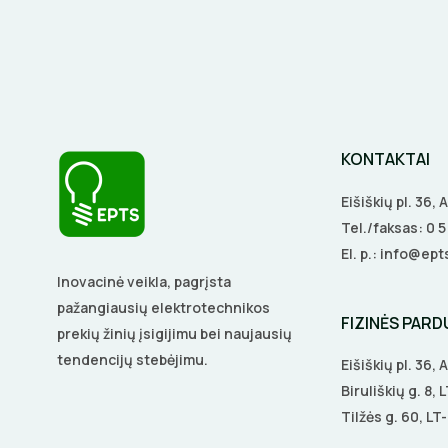
KONTAKTAI
Eišiškių pl. 36,
Tel./faksas:
0 
El. p.:
info@epts
Inovacinė veikla, pagrįsta
pažangiausių elektrotechnikos
FIZINĖS PAR
prekių žinių įsigijimu bei naujausių
tendencijų stebėjimu.
Eišiškių pl. 36,
Biruliškių g. 8,
Tilžės g. 60, LT