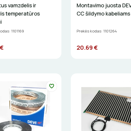
us vamzdelis ir
Montavimo juosta DEVI
lis temperatūros
CC šildymo kabeliams
i
odas: 1101169
Prekės kodas: 1101264
 €
20.69 €