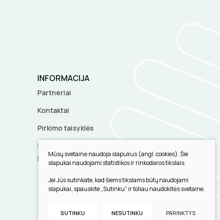
INFORMACIJA
Partneriai
Kontaktai
Pirkimo taisyklės
Slapukų parinktys
Mūsų svetainė naudoja slapukus (angl. cookies). Šie
Privatumo politika
slapukai naudojami statistikos ir rinkodaros tikslais.
Jei Jūs sutinkate, kad šiems tikslams būtų naudojami
slapukai, spauskite „Sutinku“ ir toliau naudokitės svetaine.
Sukurta:
TEXUS
SUTINKU
NESUTINKU
PARINKTYS