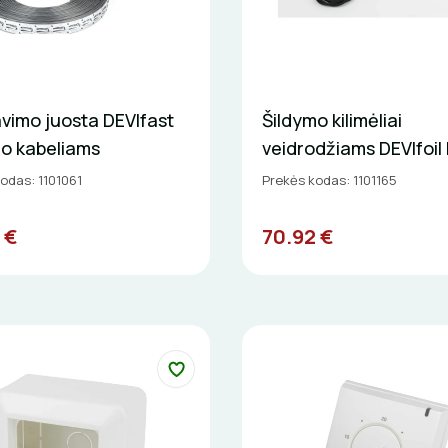
vimo juosta DEVIfast
Šildymo kilimėliai
mo kabeliams
veidrodžiams DEVIfoil 
odas: 1101061
Prekės kodas: 1101165
 €
70.92 €