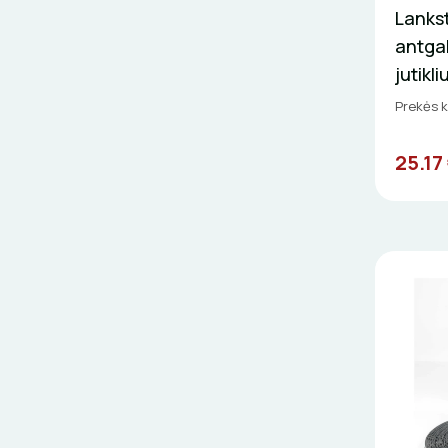
Lankst
antga
jutikliu
Prekės k
25.17