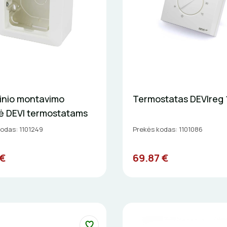
šinio montavimo
Termostatas DEVIreg 
ė DEVI termostatams
odas: 1101249
Prekės kodas: 1101086
 €
69.87 €