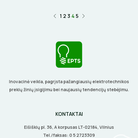
1
2
3
4
5
Inovacinė veikla, pagrįsta pažangiausių elektrotechnikos
prekių žinių įsigijimu bei naujausių tendencijų stebėjimu.
KONTAKTAI
Eišiškių pl. 36, A korpusas LT-02184, Vilnius
Tel./faksas:
0 5 2723309