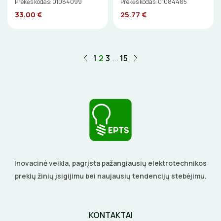
Prekės kodas: 01084099
Prekės kodas: 01084485
33.00 €
25.77 €
1
2
3
...
15
Inovacinė veikla, pagrįsta pažangiausių elektrotechnikos
prekių žinių įsigijimu bei naujausių tendencijų stebėjimu.
KONTAKTAI