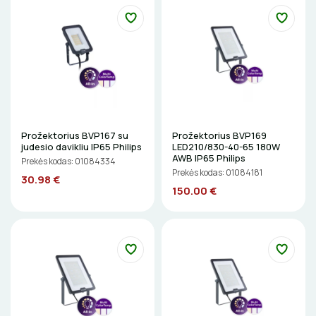
Etikečių spausdintuvai
Gelinės jungtys
BŪGNAI KABELIŲ VYNIOJIMUI
VENTILIATORIAI
Pjovimo įrankiai
Kalimo įrankiai
GRĘŽIMO KARŪNOS, GRĄŽTAI
BATERIJOS
Litavimo, klijavimo įrankiai
GULSČIUKAI
EL. SKAMBUČIAI
Elektriniai įrankiai
Žymekliai
ETIKEČIŲ SPAUSDINTUVAI
Prožektorius BVP167 su
Prožektorius BVP169
ŽAIBOSAUGA IR ĮŽEMINIMAS
judesio davikliu IP65 Philips
LED210/830-40-65 180W
AWB IP65 Philips
Prekės kodas: 01084334
PJOVIMO ĮRANKIAI
GELINĖS JUNGTYS
Prekės kodas: 01084181
30.98 €
150.00 €
KALIMO ĮRANKIAI
LITAVIMO, KLIJAVIMO ĮRANKIAI
ELEKTRINIAI ĮRANKIAI
ŽYMEKLIAI