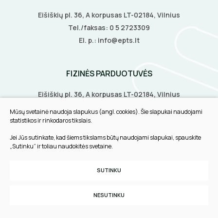
Eišiškių pl. 36, A korpusas LT-02184, Vilnius
Tel./faksas:
0 5 2723309
El. p.:
info@epts.lt
FIZINĖS PARDUOTUVĖS
Eišiškių pl. 36, A korpusas LT-02184, Vilnius
Biruliškių g. 8, LT-52168, Kaunas
Mūsų svetainė naudoja slapukus (angl. cookies). Šie slapukai naudojami
Tilžės g. 60, LT-91108, Klaipėda
statistikos ir rinkodaros tikslais.
Jei Jūs sutinkate, kad šiems tikslams būtų naudojami slapukai, spauskite
INFORMACIJA
„Sutinku“ ir toliau naudokitės svetaine.
Pirkimo taisyklės
SUTINKU
Slapukų parinktys
Privatumo politika
NESUTINKU